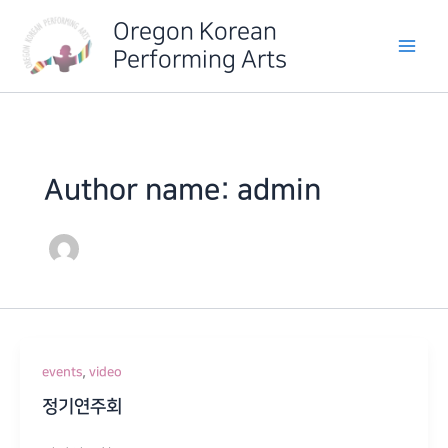
Skip
Oregon Korean
to
Performing Arts
content
Author name: admin
,
events
video
정기연주회