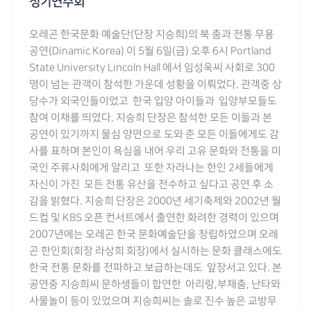
정기연주회
오레곤 한국문화 예술단(단장 지승희)의 북 춤과 전통 무용
공연(Dinamic Korea) 이 5월 6일(금) 오후 6시 Portland
State University Lincoln Hall 에서 임성욱씨 사회로 300
명이 넘는 관객이 참석한 가운데 성황을 이뤄었다. 관객중 상
당수가 외국인들이었고 한국 입양 아이들과 입양부모들도
참여 이채를 띄였다. 지승희 단장은 참석한 모든 이들과 본
공연이 있기까지 물심 양면으로 도와 준 모든 이들에게도 감
사를 표하며 본인이 욕심을 내어 우리 고유 문화와 전통을 미
국인 주류사회에게 알리고 또한 자라나는 한인 2세들에게
자신이 가진 모든 전통 유산을 전수하고 싶다고 공연 후 소
감을 밝혔다. 지승희 단장은 2000년 세기축제와 2002년 월
드컵 및 KBS 오픈 컨서트에서 출연한 화려한 경력이 있으며
2007년에는 오레곤 한국 문화예술단을 창립하였으며 오레
곤 한인회(회장 라상희 회장)에서 실시하는 문화 클래스에도
한국 전통 문화를 전파하고 보급하는데도 앞장서고 있다. 본
공연중 지승희씨 문하생들이 합연한 아리랑,부채춤, 난타와
사물놀이 등이 있었으며 지승희씨는 솔로 진수 높은 교방무