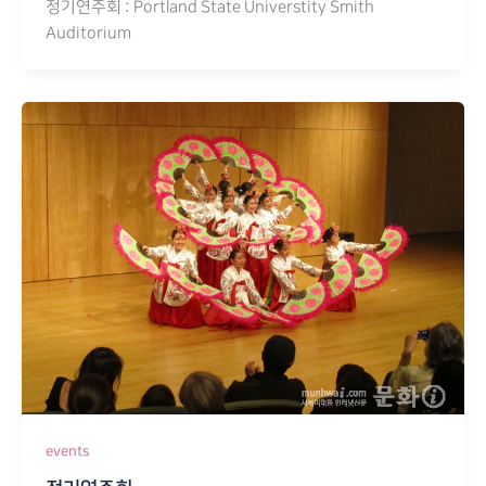
정기연주회 : Portland State Universtity Smith
Auditorium
events