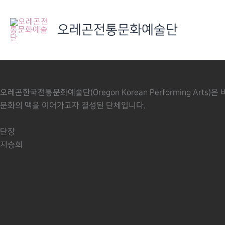
콘
텐
오레곤전통문화예술단
츠
로
건
너
뛰
오레곤한국전통문화예술단(Oregon Korean Performing 
기
문화의 맥을 이어가고자 결성된 단체입니다.
단장
지승희