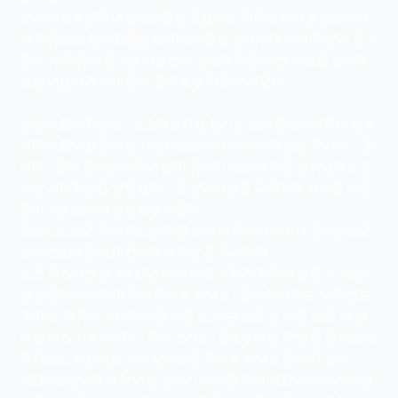
오레곤 전통문화 예술단원들은 포틀랜드 자매도시인 울산코리아
의 이름으로 청사초롱을 든 어린이들을 앞세우며 시가 행진에 참가
했다. 부채춤과 흥겨운 사물놀이 장단에 맞춘12발 상모를 돌리며
보는 이들에게 신비함과 즐거움을 한껏 선사했다.
김성주 한인회장은 “ 로즈페스티발 참가는 오레곤한인사회는 물론
나아가 한국을 알리는 사절단으로써의 큰 의미가 있는 행사다. ” 말
하며 “ 꽃차 준비할 여력이 없어 참가자 전원이 더운 날씨임에도 2
시간 거리행진을 단행했다. ” 고 안타까움을 피력하며 행사를 위한
준비기금 조성의 절실함을 알렸다.
포트랜드 로즈 퍼레이드는 매년 남가주 파사디나에서 열리는 로즈
토너먼트와 함께 미전역에서 가장 큰 축제이다.
로즈 훼스티발 은 1907년 이래 매년 개화기에 맞춰 월중 약 25일
간 진행되는 서북미 최대 행사중 하나로, 꽃차 퍼레이드, 마칭밴드,
에어쇼, 미국과 캐나다 군함 방문, 드래곤 보트 등 각종 보트 와 인
디 클래스 자동차 경주, 뮤직 콘서트, 불꽃놀이 등 다양한 행사로 전
국적으로 손꼽히는 가장 향기로운 행사중 하나로 알려져 있다.
1837년 영국에서 첮 야생 장미가 수입된 이래 100년 이상 계속된