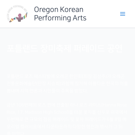
Skip
Oregon Korean
to
Performing Arts
content
포틀랜드 장미축제 퍼레이드 공연
포틀랜드 로즈 패스티발에 오레곤 한인회(회장 김성주)가 오레곤
전통문화예술단(단장 지승희)과함께 참가해 아름다운 한국의 미를
뽐내며 지역 언론과 시민들의 주목을 받았다.
금년 106번째의 로즈 퀸에 선출된 하나 로즈 라이스(Hanna Rose
Rice, 17, Madison High School)를 태운 꽃차를 선두로 미국에서
두번째로 큰 규모의 점등 퍼레이드 및 꽃차 퍼레이드가 6월 8일 메
모리얼 컬러시움에서 다운타운까지 다양한 행진과 행사가 그 뒤
를 이었다.