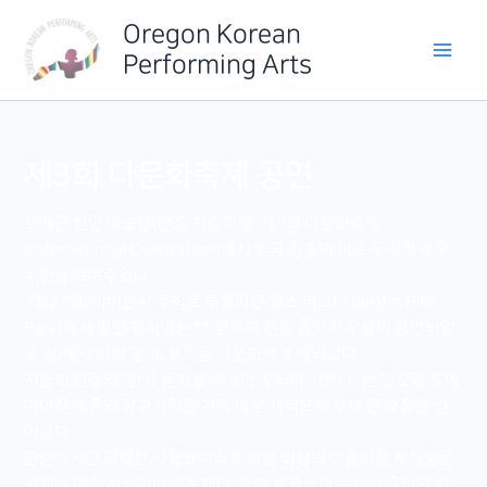
Skip
Oregon Korean
to
Performing Arts
content
제3회 다문화축제 공연
오레곤 한인 예술단(단장 지승희)은 제3회 다문화축제
(international Celebration)에서 한국 전통의 미로 우리것의 우
수함을 보여주었다.
7월27일, 비버튼시 주최로 투왈라틴 힐스 파크( Tualatin Hills
Park)에서 열린 행사에는11 민족의 전통 음악과 무용이 공연되었
고 30개의 회화 공예, 요리등 다문화가 소개되었다.
지승희 단장의 “한국 문화를 소개하게 되어 기쁘다” 는 인삿말 후에
이어진 특유의 장고가락은 가득 메운 객석으로 부터 큰 호응을 얻
어냈다.
단순하지만 강렬한 사물놀이와 화려한 의상의 아름다운 부채춤은
관객을 매혹 시키기에 충분했다. 또한 풍물놀이는 새삼 우리의 얼