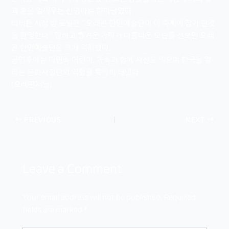
과 혼을 일깨우는 신명나는 한마당였다.
비버튼 시장 밥 도닐은 “ 오레곤 한인예술단이 이 축제에 참가 한것
을 환영한다.” 말하고 흥겨운 가락과 아름다운 모습을 선보인 오레
곤 한인예술단을 크게 격려했다.
공연후에는 다민족 어린이, 가족과 함께 사진도 찍으며 한국을 알
리는 문화사절단의 역할을 톡톡히 해냈다.
(오레곤저널)
PREVIOUS
NEXT
Leave a Comment
Your email address will not be published.
Required
fields are marked
*