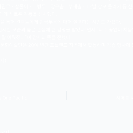
 화관무ㆍ살풀이ㆍ교방무ㆍ장구춤ㆍ부채춤ㆍ12발 상모 돌리기 등 한
에게 새로운 감동을 선사했다.
을 통해 관객들에게 한국무용에 대해 설명하는 시간도 가졌다.
진지한 모습과 높은 관심에 큰 감명을 받았다”면서 “타주 공연이 처
 잘 이뤄졌다”며 감사의 뜻을 전했다.
문화예술단은 20여 년간 포틀랜드 지역에서 활동하며 각종 행사에
자)
사케원 퍼시픽 림 페스티발(Sake One Pacific Rim Festival)에서 공연
시애틀 
ent