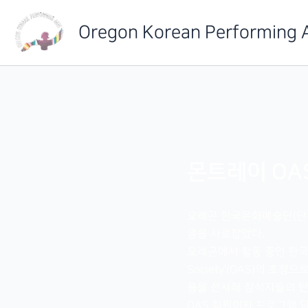
Skip
to
Oregon Korean Performing 
content
몬트레이 OA
오레곤 한국문화예술단(단장
음을 사로잡았다.
오레곤에서 활동 중인 한국문
Society’(OAS)의 초
용을 선사해 참석자들의 탄
OAS 회원이자 프로그램 