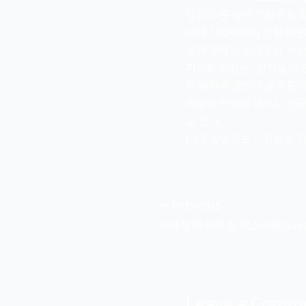
상과 수준 높은 기량으로
보여 100여명의 관람객들
공연 후에는 질의응답 시간
지승희 단장은 “관객들의 
한 배려에 공연이 순조롭게
지승희 단장이 이끄는 한국
고 있다.
(미주중앙일보 – 김용순 기
PREVIOUS
Leave a Comm