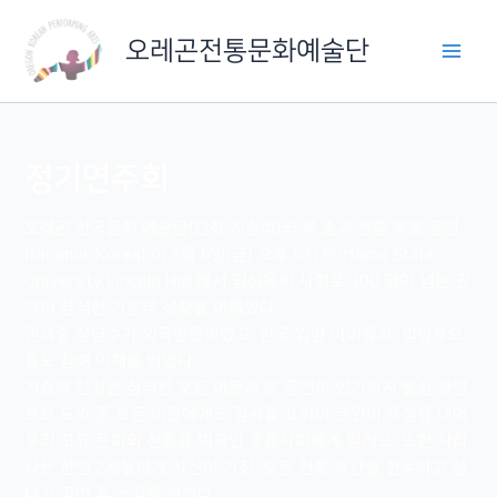
콘
텐
오레곤전통문화예술단
츠
로
건
너
정기연주회
뛰
기
오레곤 한국문화 예술단(단장 지승희)의 북 춤과 전통 무용 공연
(Dinamic Korea) 이 5월 6일(금) 오후 6시 Portland State
University Lincoln Hall 에서 임성욱씨 사회로 300 명이 넘는 관
객이 참석한 가운데 성황을 이뤄었다.
관객중 상당수가 외국인들이었고 한국 입양 아이들과 입양부모
들도 참여 이채를 띄였다.
지승희 단장은 참석한 모든 이들과 본 공연이 있기까지 물심 양면
으로 도와 준 모든 이들에게도 감사를 표하며 본인이 욕심을 내어
우리 고유 문화와 전통을 미국인 주류사회에게 알리고 또한 자라
나는 한인 2세들에게 자신이 가진 모든 전통 유산을 전수하고 싶
다고 공연 후 소감을 밝혔다.