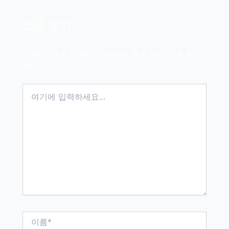
댓글 달기
이메일 주소는 공개되지 않습니다.
필수 필드는
*
로 표시
됩니다
여
기
에
입
력
하
세
요...
이
름