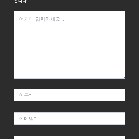
됩니다
여
기
에
입
력
하
세
요...
이
름
*
이
메
일
*
웹