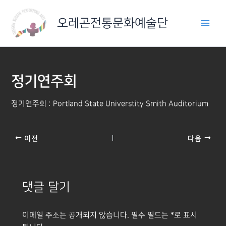
콘
텐
오레곤전통문화예술단
츠
로
건
너
정기연주회
뛰
기
정기연주회 : Portland State Universtity Smith Auditorium
이전
다음
댓글 달기
이메일 주소는 공개되지 않습니다.
필수 필드는
*
로 표시