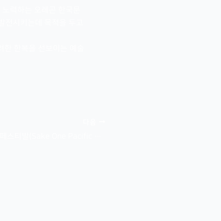
 노력하는 오레곤 한국문
 발전시키는데 목적을 두고
려한 한복을 선보이는 예술
다음
사케원 퍼시픽 림 페스티발(Sake One Pacific Rim Festival)에서 공연