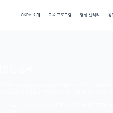
OKPA 소개
교육 프로그램
영상 겔러리
공
리법인 등록
지승희Oregon Korean Performing Art)이 비영리단체로 
시작한 에술단은 활발한 활동으로 교민사회 뿐 아니라 미 주류 사회에
순수 교민들로 구성되어 있다는데 큰 의미가 있다.” 말하며 “로즈페스
”고 밝혔다.