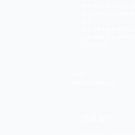
현재 화요일과 목요일 그
화예술단은 전통문화에 대
있다.
한국 전통무용과 국악장단 
단은 남녀노소 누구나 직접 
(오레곤저널)
이전
제3회 다문화축제 공연
댓글 달기