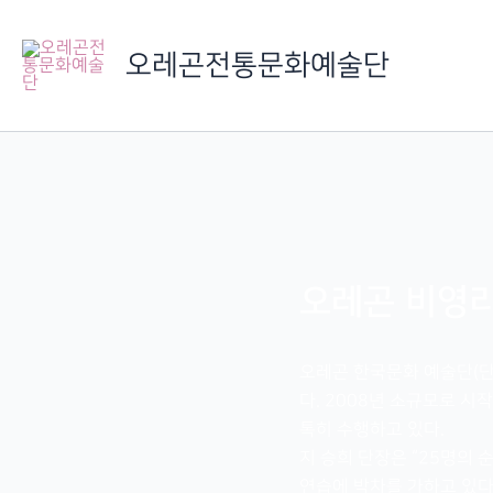
콘
텐
오레곤전통문화예술단
츠
로
건
너
뛰
기
오레곤 비영
오레곤 한국문화 예술단(단장 
다. 2008년 소규모로 
톡히 수행하고 있다.
지 승희 단장은 “25명의 
연습에 박차를 가하고 있다.