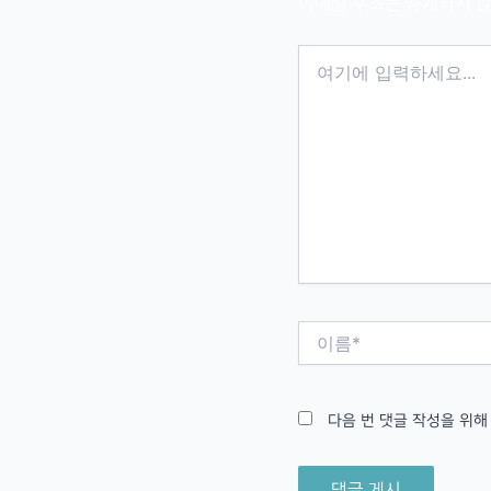
이메일 주소는 공개되지 않
여
기
에
입
력
하
세
요...
이
름
*
다음 번 댓글 작성을 위해