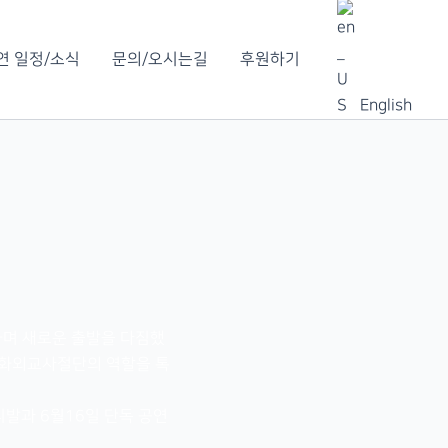
연 일정/소식
문의/오시는길
후원하기
English
등록하며 새로운 출발을 다짐했
 문화외교사절단의 역할을 톡
티발과 6월16일 단독 공연