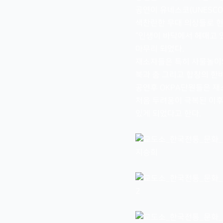
공연이 유네스코(UNESC
색찬란한 무대 의상들로 현
“인생이 바닥에서 헤매고 
마무리 되었다.
재소자들은 특히 사물놀이와
북과 춤 그리고 합창의 한
공연후 OKPA단원들은 재
처음 두려움이 극복된 이후
있게 되었다고 한다.