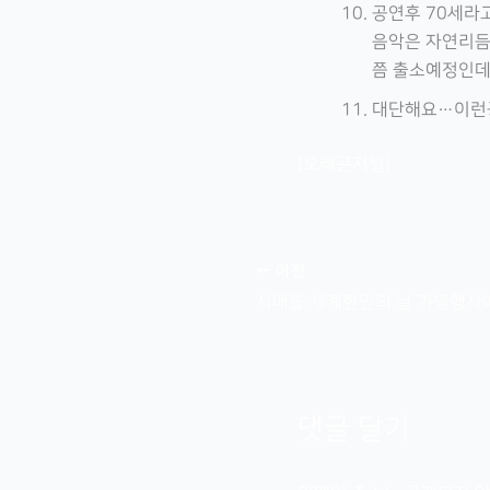
공연후 70세라
음악은 자연리듬과
쯤 출소예정인데 
대단해요…이런공
(오레곤저널)
이전
시애틀 세계한인의 날 기념행사
댓글 달기