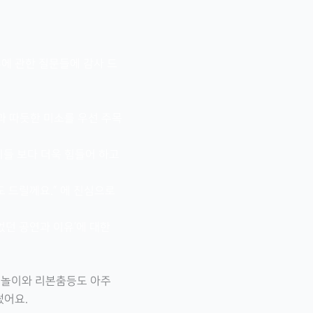
에 관한 질문들에 감사 드
과 따듯한 미소를 우선 주목
들 보다 더욱 힘들어 하고
도 드릴께요.” 에 진심으로
던 공연과 이유’에 대한
물놀이와 리본춤등도 아주
썼어요.