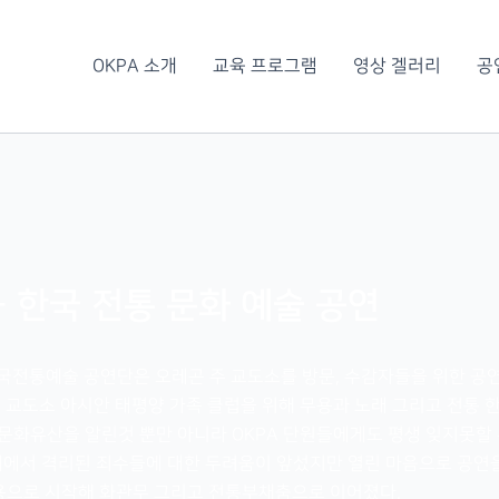
OKPA 소개
교육 프로그램
영상 겔러리
공
– 한국 전통 문화 예술 공연
한국전통예술 공연단은 오레곤 주 교도소를 방문, 수감자들을 위한 공
주 교도소 아시안 태평양 가족 클럽을 위해 무용과 노래 그리고 전통 
화유산을 알린것 뿐만 아니라 OKPA 단원들에게도 평생 잊지못할 
에서 격리된 죄수들에 대한 두려움이 앞섰지만 열린 마음으로 공연을
용으로 시작해 화관무 그리고 전통부채춤으로 이어졌다.