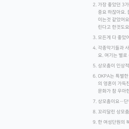
가장 좋았던 3
중요 하잖아요. 
이는것 같았어요
린다고 한것도요
모든게 다 좋았
각종악기들과 사
요. 여기는 별로
상모춤이 인상적
OKPA는 특별한
의 영혼이 가득
문화가 참 우아
상모춤이요…단원
꼬리달린 상모춤
한 여성단원의 