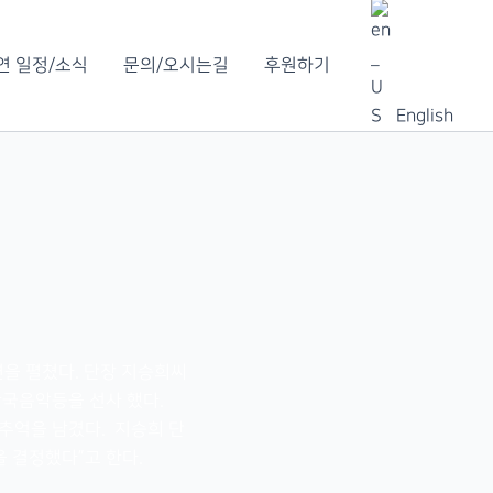
연 일정/소식
문의/오시는길
후원하기
English
연을 펼쳤다. 단장 지승희씨
한국음악등을 선사 했다.
추억을 남겼다. 지승희 단
 결정했다”고 한다.