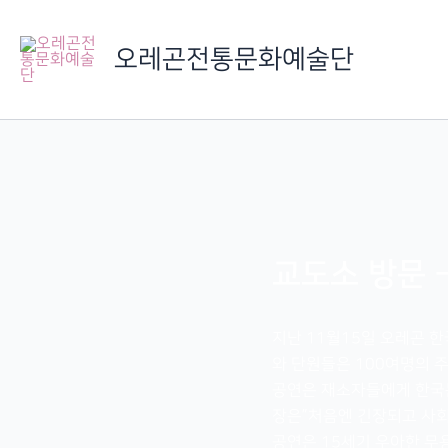
콘
텐
오레곤전통문화예술단
츠
로
건
너
뛰
기
교도소 방문 
지난 11월15일 오레곤 
와 단원들은 100여명의 
공연은 재소자들에게 한국문
장은”처음엔 긴장되고 사회
공연은 15세기 우아한 무