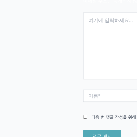
이메일 주소는 공개되지 않
여
기
에
입
력
하
세
요...
이
름
*
다음 번 댓글 작성을 위해