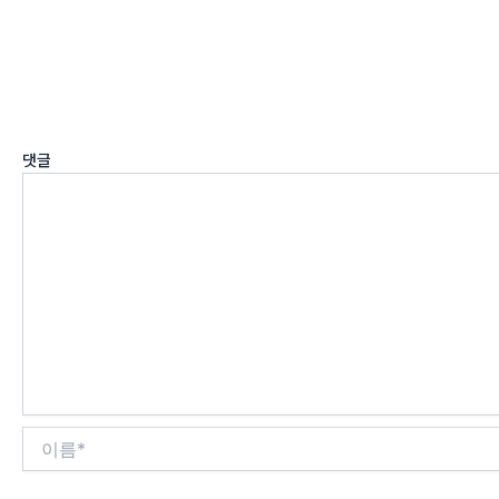
답글 남기기
이메일 주소는 공개되지 않습니다.
필수 필드는
*
로 표시됩니다
댓글
*
이
름
*