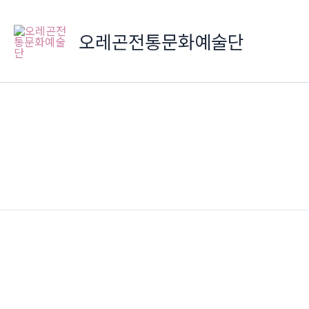
콘
텐
오레곤전통문화예술단
츠
로
건
너
뛰
기
IMG_6275
이전
2014 정기발표회