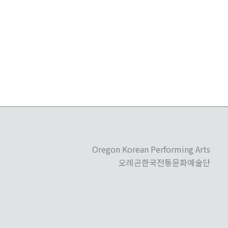
트
Oregon Korean Performing Arts
오레곤한국전통문화예술단