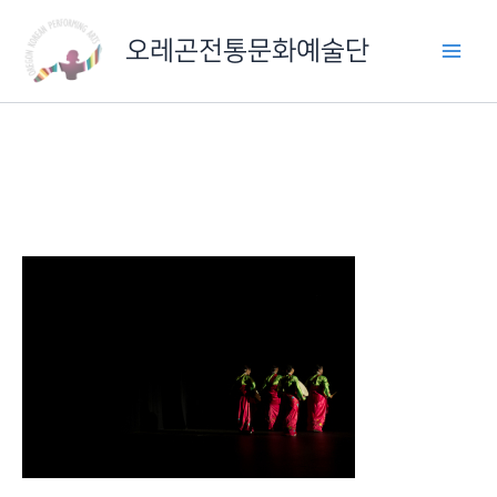
콘
텐
오레곤전통문화예술단
츠
로
건
너
뛰
기
IMG_6318