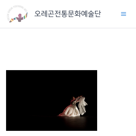
콘
텐
오레곤전통문화예술단
츠
로
건
너
뛰
기
IMG_6408