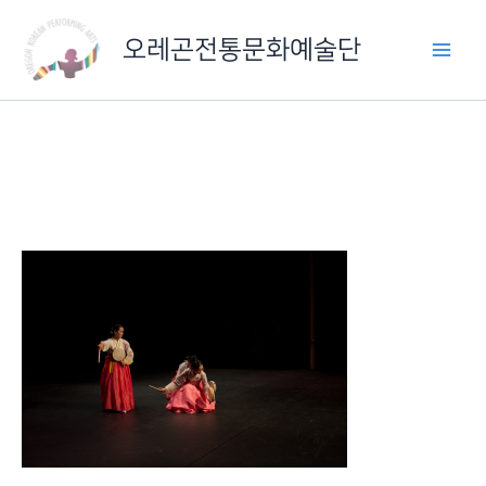
콘
텐
오레곤전통문화예술단
츠
로
건
너
뛰
기
IMG_6437