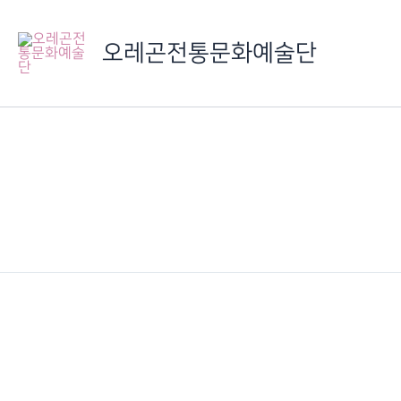
콘
텐
오레곤전통문화예술단
츠
로
건
너
뛰
기
IMG_6478
이전
2014 정기발표회