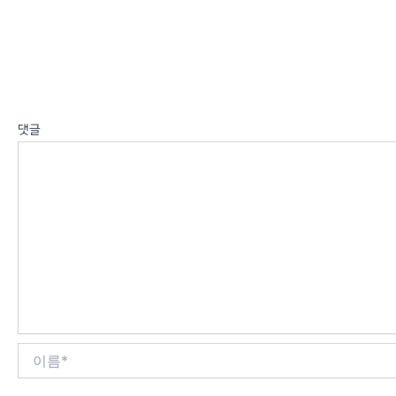
답글 남기기
이메일 주소는 공개되지 않습니다.
필수 필드는
*
로 표시됩니다
댓글
*
이
름
*