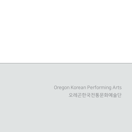
트
Oregon Korean Performing Arts
오레곤한국전통문화예술단